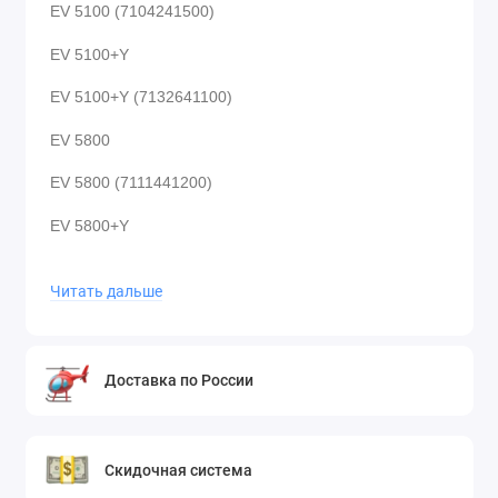
EV 5100 (7104241500)
EV 5100+Y
EV 5100+Y (7132641100)
EV 5800
EV 5800 (7111441200)
EV 5800+Y
EV 5800+Y (7133141400)
Читать дальше
EV 6100
EV 6100 (7104241200)
Доставка по России
EV 6100 (7130641500)
EV 6102
Скидочная система
EV 6102 (7104241300)