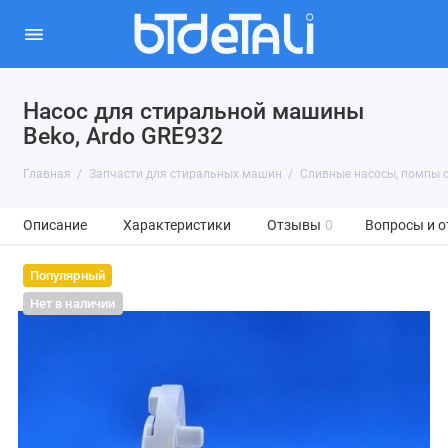
Насос для стиральной машины
Beko, Ardo GRE932
Главная
Запчасти для стиральных машин
Сливные насосы, помпы 
Описание
Характеристики
Отзывы
0
Вопросы и о
Популярный
Нет в наличии