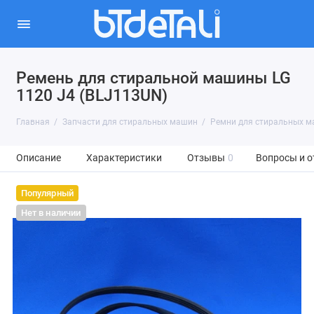
Ремень для стиральной машины LG
1120 J4 (BLJ113UN)
Главная
Запчасти для стиральных машин
Ремни для стиральных 
Описание
Характеристики
Отзывы
0
Вопросы и о
Популярный
Нет в наличии