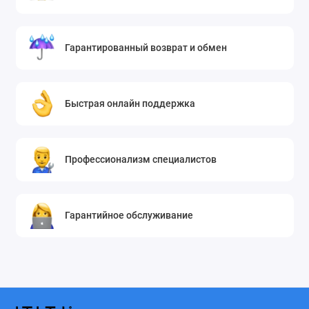
WD-80185NUP
WD-80186NUP
WD-80187NUP
Гарантированный возврат и обмен
WD-80192N
WD-80192S
WD-80192T
Быстрая онлайн поддержка
WD-80250NP
WD-80250NUP
WD-80250SP
Профессионализм специалистов
WD-80250SUP
WD-80250TP
WD-80250TUP
Гарантийное обслуживание
WD-80260NP
WD-80260S
WD-80260T
WD-80264NP
WD-80264TP
WD-80266N