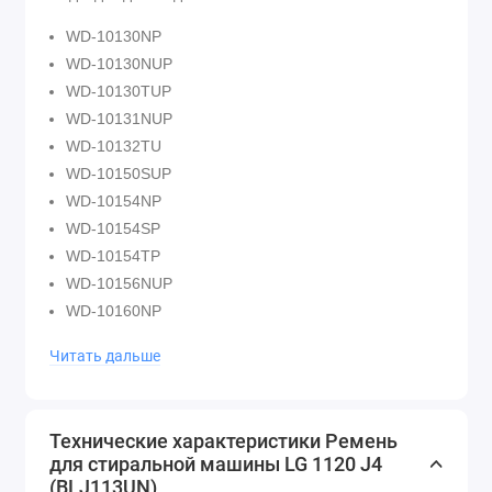
WD-10130NP
WD-10130NUP
WD-10130TUP
WD-10131NUP
WD-10132TU
WD-10150SUP
WD-10154NP
WD-10154SP
WD-10154TP
WD-10156NUP
WD-10160NP
WD-10160NUP
Читать дальше
WD-10160SP
WD-10160SUP
WD-10160TP
Технические характеристики Ремень
WD-10160TUP
для стиральной машины LG 1120 J4
WD-10164TP
(BLJ113UN)