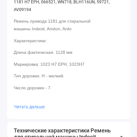
1181 H7 EPH, 066521, WN718, BLH116UN, 59721,
AV09194
Ремень привода 1181 для стиральной
машины Indesit, Ariston, Ardo
Характеристики:
Длина фактическая: 1128 мм
Маркировка: 1023 H7 EPH, 1023H7
Тип дорожек: H - мелкий.
Число дорожек - 7.
Производитель: Hatchinson
Читать дальше
Парт номера:
BLH115UN
, 1181 H7 EPH, 066521,
WN718, BLH116UN, 59721, AV09194
Технические характеристики Ремень
для стиральной машины Indesit,