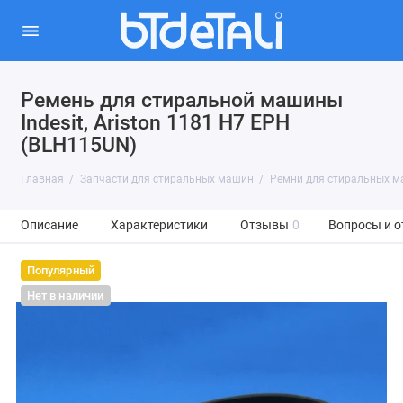
Ремень для стиральной машины
Indesit, Ariston 1181 H7 EPH
(BLH115UN)
Главная
Запчасти для стиральных машин
Ремни для стиральных 
Описание
Характеристики
Отзывы
0
Вопросы и о
Популярный
Нет в наличии