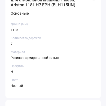
Ariston 1181 H7 EPH (BLH115UN)
Основные
Длина (мм)
1128
Количество дорожек
7
Материал
Резина с армированной нитью
Профиль
H
Цвет
Черный