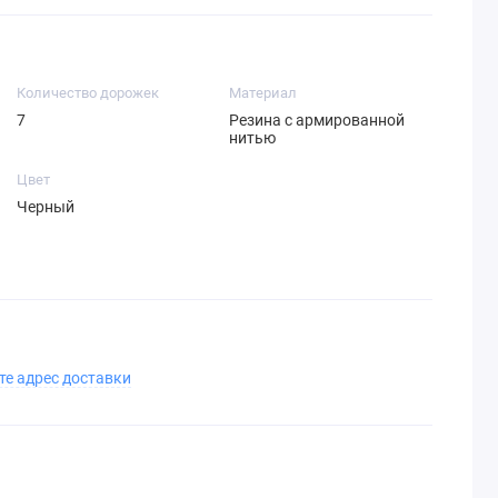
Количество дорожек
Материал
7
Резина с армированной
нитью
Цвет
Черный
те адрес доставки