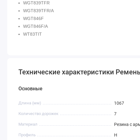
WGT839TFR
WGT839TFR/A
WGT846F
WGT846F/A
WT83TIT
Технические характеристики Ремень
Основные
Длина (мм)
1067
Количество дорожек
7
Материал
Резина с ар
Профиль
H