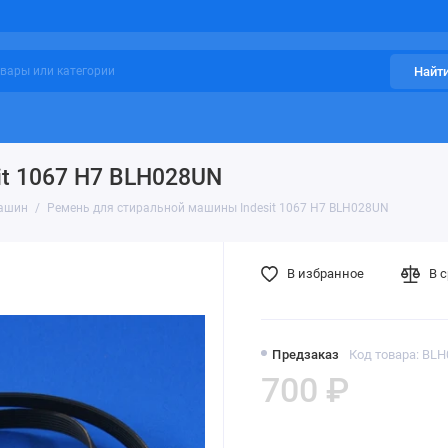
Найт
it 1067 H7 BLH028UN
машин
Ремень для стиральной машины Indesit 1067 H7 BLH028UN
В избранное
В 
Предзаказ
Код товара: BL
700 ₽