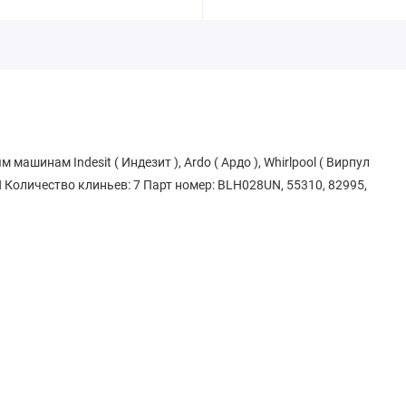
шинам Indesit ( Индезит ), Ardo ( Ардо ), Whirlpool ( Вирпул
H Количество клиньев: 7 Парт номер: BLH028UN, 55310, 82995,