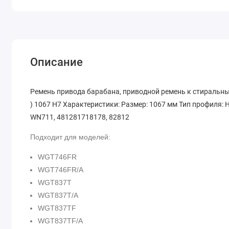
Описание
Ремень привода барабана, приводной ремень к стиральным ма
) 1067 H7 Характеристики: Размер: 1067 мм Тип профиля: 
WN711, 481281718178, 82812
Подходит для моделей:
WGT746FR
WGT746FR/A
WGT837T
WGT837T/A
WGT837TF
WGT837TF/A