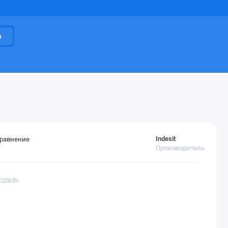
и
Indesit
сравнение
Производитель
H028UN