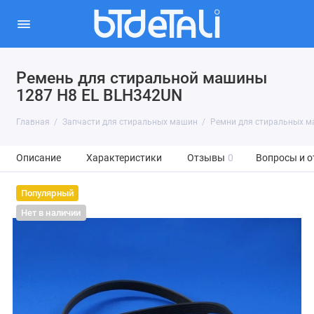
Ремень для стиральной машины
1287 H8 EL BLH342UN
Главная
Запчасти для стиральных машин
Ремни для стиральных 
Описание
Характеристики
Отзывы
0
Вопросы и о
Популярный
Нет в наличии