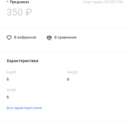
Предзаказ
Код товара: 651007158
350 ₽
В избранное
В сравнение
Характеристики
Depth
Height
6
6
Width
6
Все характеристики