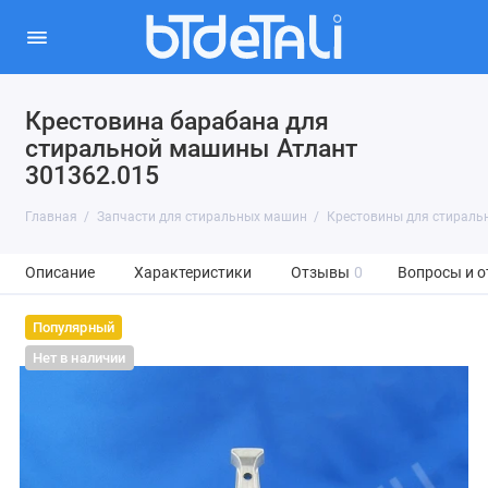
Крестовина барабана для
стиральной машины Атлант
301362.015
Главная
Запчасти для стиральных машин
Крестовины для стираль
Описание
Характеристики
Отзывы
0
Вопросы и о
Популярный
Нет в наличии