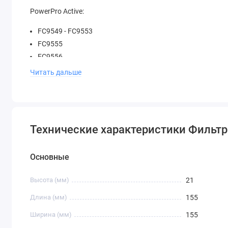
PowerPro Active:
FC9549 - FC9553
FC9555
FC9556
FC9569
Читать дальше
Технические характеристики Фильтры
Основные
Высота (мм)
21
Длина (мм)
155
Ширина (мм)
155