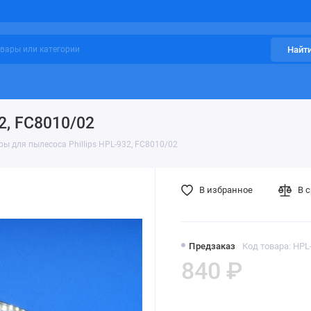
Найт
2, FC8010/02
ы для пылесоса Phillips HPL-932, FC8010/02
В избранное
В 
Предзаказ
Код товара: HPL
840 ₽