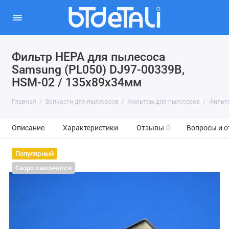
Фильтр HEPA для пылесоса
Samsung (PL050) DJ97-00339B,
HSM-02 / 135x89x34мм
Главная
Запчасти для пылесосов
Фильтры для пылесосов
Фильтр
Описание
Характеристики
Отзывы
0
Вопросы и о
Популярный
Скоро закончится