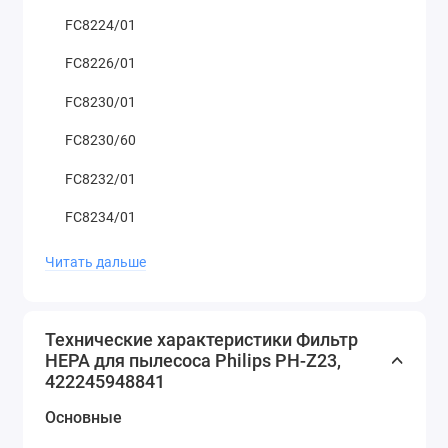
FC8224/01
FC8226/01
FC8230/01
FC8230/60
FC8232/01
FC8234/01
FC8236/01
Читать дальше
FC8270/01
FC8276/31
Технические характеристики Фильтр
HEPA для пылесоса Philips PH-Z23,
FC8278/01
422245948841
FC8280/01
Основные