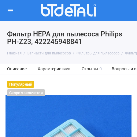
Фильтр HEPA для пылесоса Philips
PH-Z23, 422245948841
Главная
Запчасти для пылесосов
Фильтры для пылесосов
Фильтр
Описание
Характеристики
Отзывы
0
Вопросы и о
Популярный
Скоро закончится