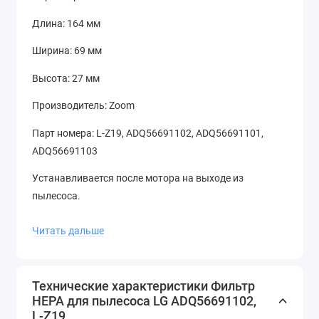
Длина: 164 мм
Ширина: 69 мм
Высота: 27 мм
Производитель: Zoom
Парт номера: L-Z19, ADQ56691102, ADQ56691101,
ADQ56691103
Устанавливается после мотора на выходе из
пылесоса.
HEPA-фильтр рекомендуется заменять один-два раза
Читать дальше
в год - в зависимости от интенсивности
эксплуатации.
Технические характеристики Фильтр
Регулярная замена фильтров в пылесосе
HEPA для пылесоса LG ADQ56691102,
L-Z19
обеспечивает высокоэффективную очистку воздуха.