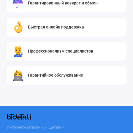
VC73182UHAS
Гарантированный возврат и обмен
VC73203UHAO
VK89101HQ
VK89102HU
Быстрая онлайн поддержка
VK89105HQ
VK89106HU
VK89181N
Профессионализм специалистов
VK89182NU
VK89183N
Гарантийное обслуживание
VK89281R
VK89282R
VK89283RU
VK89301HQ
VK89382HU
VK89482R
VK89483RU
Интернет-магазин «БТ Детали»