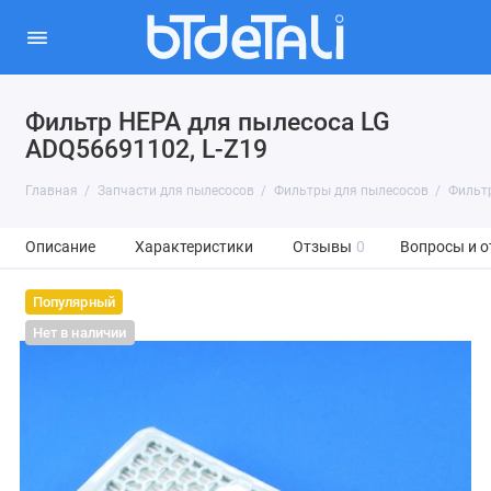
Фильтр HEPA для пылесоса LG
ADQ56691102, L-Z19
Главная
Запчасти для пылесосов
Фильтры для пылесосов
Фильтр
Описание
Характеристики
Отзывы
0
Вопросы и о
Популярный
Нет в наличии