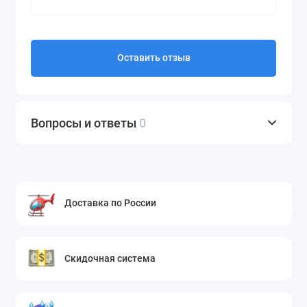
VK8810HUV
VK8820HFN
VK8820HMR
Оставить отзыв
VK8820HU
VK8820HUV
VK8828HQ
VK8830HTXR
Вопросы и ответы
0
VK80101HFR
VK80102HX
VK80103HFX
VK80201CUNX
Доставка по России
VK81101HF
VK88401HF
VK88501HF
Скидочная система
VC73181NHAB
VC73181NRTR