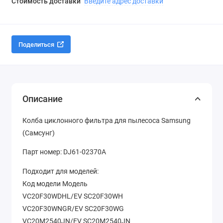
Стоимость доставки
Введите адрес доставки
Поделиться
Описание
Колба циклонного фильтра для пылесоса Samsung
(Самсунг)
Парт номер: DJ61-02370A
Подходит для моделей:
Код модели Модель
VC20F30WDHL/EV SC20F30WH
VC20F30WNGR/EV SC20F30WG
VC20M2540JN/EV SC20M2540JN