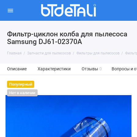
Фильтр-циклон колба для пылесоса
Samsung DJ61-02370A
Главная
Запчасти для пылесосов
Фильтры для пылесосов
Фильтр
Описание
Характеристики
Отзывы
0
Вопросы и о
Популярный
Нет в наличии