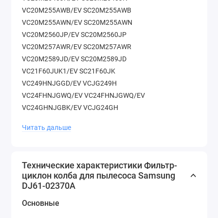
VC20M255AWB/EV SC20M255AWB
VC20M255AWN/EV SC20M255AWN
VC20M2560JP/EV SC20M2560JP
VC20M257AWR/EV SC20M257AWR
VC20M2589JD/EV SC20M2589JD
VC21F60JUK1/EV SC21F60JK
VC249HNJGGD/EV VCJG249H
VC24FHNJGWQ/EV VC24FHNJGWQ/EV
VC24GHNJGBK/EV VCJG24GH
VC24KVNJGRL/EV VCJG24KV
Читать дальше
VC24LVNJGBB/EV VCJG24LV
Технические характеристики Фильтр-
циклон колба для пылесоса Samsung
DJ61-02370A
Основные