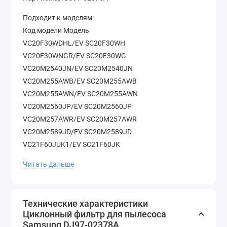
Подходит к моделям:
Код модели Модель
VC20F30WDHL/EV SC20F30WH
VC20F30WNGR/EV SC20F30WG
VC20M2540JN/EV SC20M2540JN
VC20M255AWB/EV SC20M255AWB
VC20M255AWN/EV SC20M255AWN
VC20M2560JP/EV SC20M2560JP
VC20M257AWR/EV SC20M257AWR
VC20M2589JD/EV SC20M2589JD
VC21F60JUK1/EV SC21F60JK
VC249HNJGGD/EV VCJG249H
Читать дальше
VC24FHNJGWQ/EV VC24FHNJGWQ/EV
VC24GHNJGBK/EV VCJG24GH
VC24KVNJGRL/EV VCJG24KV
Технические характеристики
VC24LVNJGBB/EV VCJG24LV
Циклонный фильтр для пылесоса
Samsung DJ97-02378A