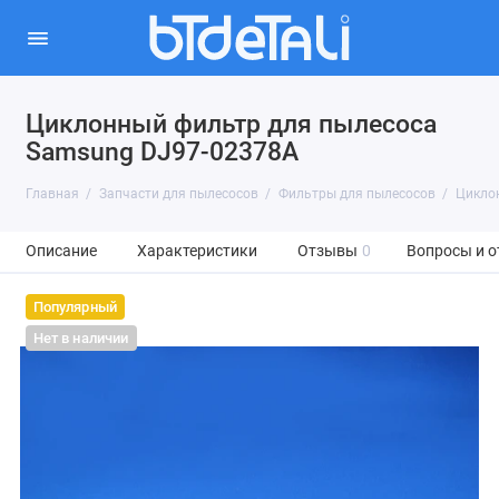
Циклонный фильтр для пылесоса
Samsung DJ97-02378A
Главная
Запчасти для пылесосов
Фильтры для пылесосов
Цикло
Описание
Характеристики
Отзывы
0
Вопросы и о
Популярный
Нет в наличии