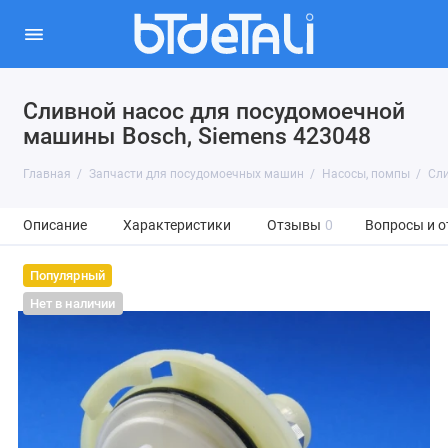
Сливной насос для посудомоечной
машины Bosch, Siemens 423048
Главная
Запчасти для посудомоечных машин
Насосы, помпы
Сли
Описание
Характеристики
Отзывы
0
Вопросы и о
Популярный
Нет в наличии