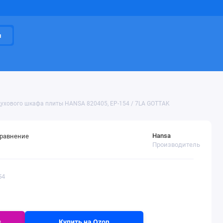
и
ухового шкафа плиты HANSA 820405, EP-154 / 7LA GOTTAK
Hansa
сравнение
Производитель
54
s
Купить на Ozon