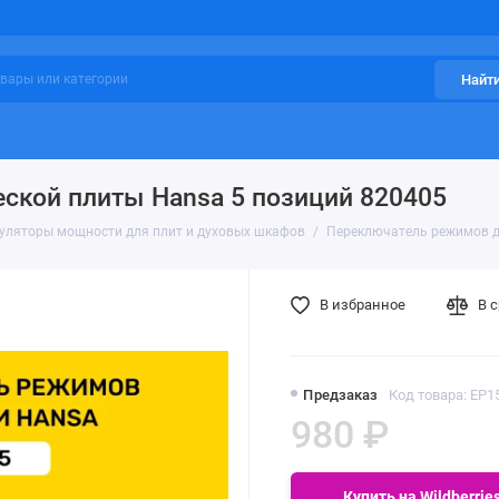
Найт
ской плиты Hansa 5 позиций 820405
гуляторы мощности для плит и духовых шкафов
Переключатель режимов д
В избранное
В 
Предзаказ
Код товара: EP1
980 ₽
Купить на Wildberrie