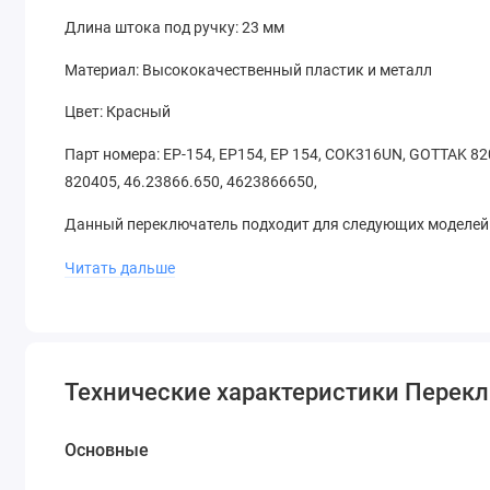
Длина штока под ручку: 23 мм
Материал: Высококачественный пластик и металл
Цвет: Красный
Парт номера: EP-154, EP154, EP 154, COK316UN, GOTTAK 82
820405, 46.23866.650, 4623866650,
Данный переключатель подходит для следующих моделей п
FCCW510698 FCEB510846 SEG1.60SZpIv set EHH1.60BL SE
Читать дальше
FCCW514962 FCEW514968 FCEW514972 FCMW514990 FCMW5
FCMW516330 FCEW616446 FCEW516454 FCMW614000 BOE
SEG1.60SZpPw FCMB550638 FCCW550820 FCEW550842 FC
FCEW551174 FCCW51004010 FCEB51001010 FCEW5100101
Технические характеристики Перекл
FCMW61001010 FCMW61001010 FCCW51004010 FCEB5100
FCMW51001010 3GEW 3GEX 4EEW FCMB51001010 FCCW51
Основные
FCMW51001010 FCMB51001010 FCMW51003010 FCMW6100
FCCW51004014 FCCW53004 FCCW51004017 FCCW53001 FC