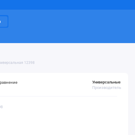
и
ниверсальная 12398
Универсальные
сравнение
Производитель
98