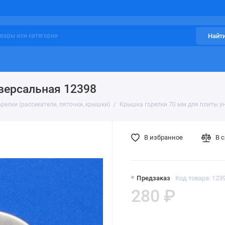
Найт
версальная 12398
релки (рассекатели, пяточки, крышки)
Крышка горелки 70 мм для плиты у
В избранное
В 
Предзаказ
Код товара: 123
280 ₽