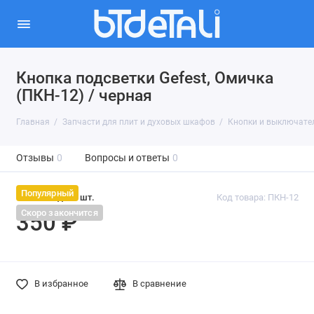
Кнопка подсветки Gefest, Омичка
(ПКН-12) / черная
Главная
Запчасти для плит и духовых шкафов
Кнопки и выключател
Отзывы
0
Вопросы и ответы
0
Популярный
На складе: 1 шт.
Код товара: ПКН-12
Скоро закончится
350 ₽
В избранное
В сравнение