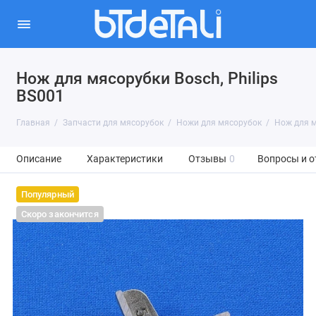
Нож для мясорубки Bosch, Philips
BS001
Главная
Запчасти для мясорубок
Ножи для мясорубок
Нож для м
Описание
Характеристики
Отзывы
0
Вопросы и о
Популярный
Скоро закончится