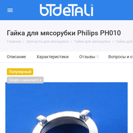
Гайка для мясорубки Philips PH010
Главная
Запчасти для мясорубок
Гайки для мясорубок
Гайка для
Описание
Характеристики
Отзывы
0
Вопросы и о
Популярный
Скоро закончится