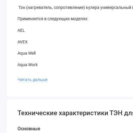
Тэн (нагреватель, сопротивление) кулера универсальный
Применяется в следующих моделях:
AEL
AVEX
Aqua Well
Aqua Work
Beon
Читать дальше
Bio Family
BioRay
Ecotronic
Технические характеристики ТЭН дл
Hitt
Основные