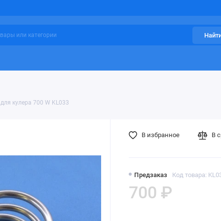
Найт
для кулера 700 W KL033
В избранное
В 
Предзаказ
Код товара: KL0
700 ₽