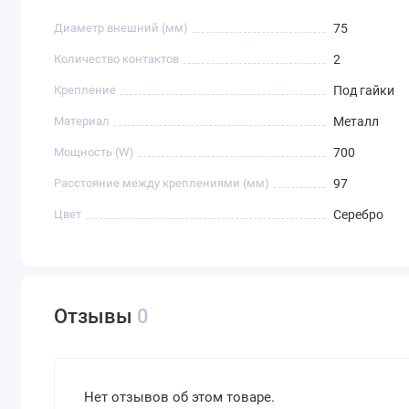
HotFrost
Диаметр внешний (мм)
75
Kraft
Количество контактов
2
Lesoto
Крепление
Под гайки
Renova
Материал
Металл
Smixx
Мощность (W)
700
Vatten
Расстояние между креплениями (мм)
97
Аквафор
Цвет
Серебро
Отзывы
0
Нет отзывов об этом товаре.