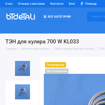
О нас
Отзывы о магазине
Контакты
Блог
Помощь
ВСЕ КАТЕГОРИИ
ТЭН для кулера 700 W KL033
Главная
Запчасти для кулера
ТЭНы, нагреватели для кулера
ТЭН 
Популярный
Нет в наличии