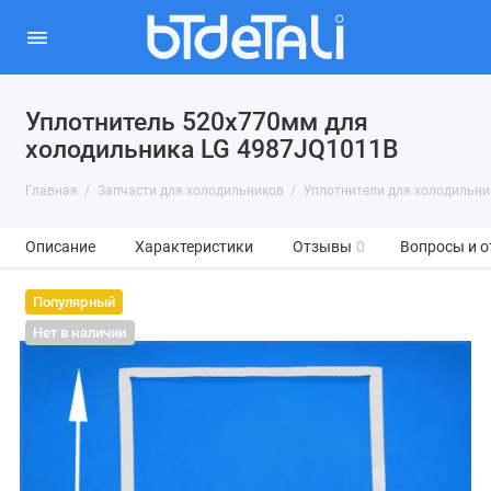
Уплотнитель 520x770мм для
холодильника LG 4987JQ1011B
Главная
Запчасти для холодильников
Уплотнители для холодильни
Описание
Характеристики
Отзывы
0
Вопросы и о
Популярный
Нет в наличии