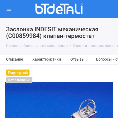
Заслонка INDESIT механическая
(C00859984) клапан-термостат
Главная
Запчасти для холодильников
Панели и ящики для холодил
Описание
Характеристики
Отзывы
0
Вопросы и о
Популярный
Нет в наличии