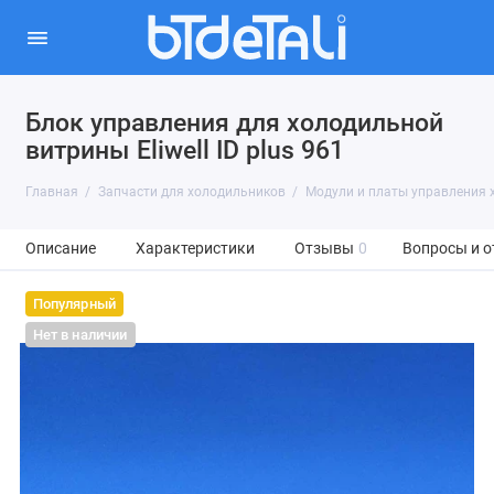
Блок управления для холодильной
витрины Eliwell ID plus 961
Главная
Запчасти для холодильников
Модули и платы управления 
Описание
Характеристики
Отзывы
0
Вопросы и о
Популярный
Нет в наличии