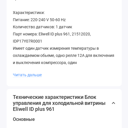
Характеристики:
Питание: 220-240 V 50-60 Hz
Количество датчиков: 1 датчик
Парт номера: Eliwell ID plus 961, 21512020,
IDP17Y07R0001
Имеет один датчик измерения температуры в
охлаждаемом обьеме, одно релле 12A для включения
и выключения компрессора, один
многофункциональный вход который можно
Читать дальше
использовать как цифровой вход или как датчик
температуры. Возможно управление естественной
оттайкой за счет останова компрессора по времени.
Технические характеристики Блок
Питание 220В/50Гц, применяемый температурный
управления для холодильной витрины
датчик NTC или PTC. Поставляется с датчиком NTC в
Eliwell ID plus 961
комплекте.
Основные